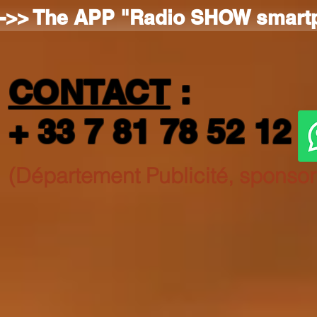
-->> The APP "Radio SHOW smart
CONTACT
:
+ 33 7 81 78 52
12
(Département Publicité, sponsor..